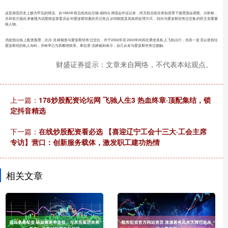
这是美国历史上极为罕见的情况。自1983年前总统杰拉尔德·福特出席国会作证以来，尚无前总统在类似背景下接受国会调查。分析称，
共和党方面此举被视为试图将监督委员会对爱泼斯坦案的关注焦点从特朗普及其政府处理方式，转向与爱泼斯坦有过交集的民主党重量
级人物。
消息指出线上配资股票，比尔·克林顿曾与爱泼斯坦有过交往，并于2002年至2003年间四次乘坐其私人飞机出行，但其一直否认曾前往
爱泼斯坦的私人岛屿，并称早已与其断绝联系。希拉里·克林顿则表示，自己从未与爱泼斯坦有过接触。
财盛证券提示：文章来自网络，不代表本站观点。
上一篇：
178炒股配资论坛网 飞驰人生3 热血终章·顶配集结，锁
定抖音精选
下一篇：
在线炒股配资看必选 【喜迎辽宁工会十三大·工会主席
专访】营口：创新服务载体，激发职工建功热情
相关文章