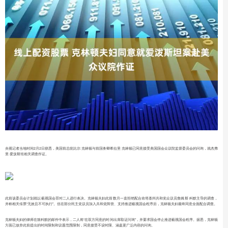
央视记者当地时间2月2日获悉，美国前总统比尔·克林顿与前国务卿希拉里·克林顿已同意接受美国国会众议院监督委员会的问询，就杰弗
里·爱泼斯坦相关调查作证。
此前该委员会计划就以藐视国会罪对二人进行表决。克林顿夫妇此前数月一直拒绝配合肯塔基州共和党众议员詹姆斯·科默主导的调查，
并称相关传票“无效且不可执行”。但在部分民主党议员加入共和党阵营、支持推进藐视国会程序后，克林顿夫妇最终同意全面配合调查。
克林顿夫妇的律师在致科默的邮件中表示，二人将“在双方同意的时间出席取证问询”，并要求国会停止推进藐视国会程序。据悉，克林顿
方面已放弃此前提出的时间限制和议题范围限制，同意接受不设时限、涵盖更广泛内容的问询。