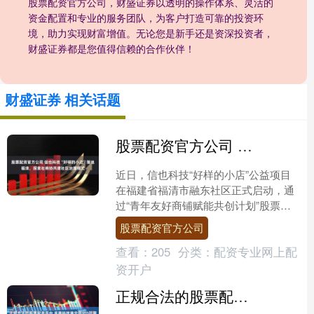
股票配资官方公司，财盛证券以透明的操作体系、灵活的
资金配置和专业的服务团队，为客户打造可靠的投资环
境，助力实现财富增值。无论您是新手还是资深投资者，
财盛证券都是您值得信赖的合作伙伴！
财盛证券 相关话题
股票配资官方公司 信也科技“好样的小店”落地福清，探索社商协共建社区治理模式
近日，信也科技“好样的小店”公益项目
在福建省福清市融东社区正式启动，通
过“青年友好商铺赋能共创计划”股票配
资官方公司，推动商户经营与社区公益
股票配资官方公司
深度融合。该项目是信....
查看：
205
分类：
配资专业网上配
资开户
正规合法的股票配资平台 禾赛科技港交所IPO孖展超额认购近118倍