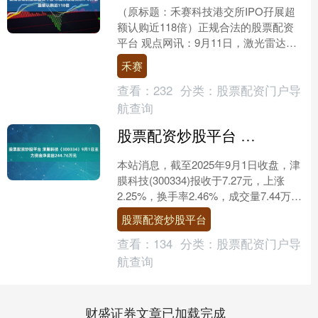
（原标题：禾赛科技港交所IPO孖展超
额认购近118倍）正规合法的股票配资
平台 观点网讯：9月11日，激光雷达制
造商禾赛科技今日中午截止招股。综合
禾赛
券商数据，截至今....
查看：
232
分类：
股票配资门户导
航查询
股票配资炒股平台 津膜科技（300334）9月1日主力资金净卖出244.76万元
本站消息，截至2025年9月1日收盘，津
膜科技(300334)报收于7.27元，上涨
2.25%，换手率2.46%，成交量7.44万手
股票配资炒股平台，成交额53....
股票配资炒股平台
查看：
134
分类：
股票配资门户导
航查询
财盛证券文章已加载完成