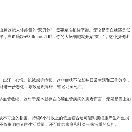
血糖这把人体能量的“双刃剑”，需要精准把控平衡。无论是高血糖还是低
当血糖跌破3.9mmol/L时，你的大脑细胞就开始“罢工”，这种损伤比
力、出汗、心慌、饥饿感等症状。这些症状不仅影响日常生活和工作效率，
能进一步恶化，导致意识障碍、昏迷乃至死亡。
引起血管收缩。这对于原本就存在心脑血管疾病的患者而言，无疑是雪上加
造成不可逆的损害。持续6小时以上的低血糖昏迷可能对脑细胞产生严重损
不仅影响患者的生活质量，还可能给家庭和社会带来沉重的负担。