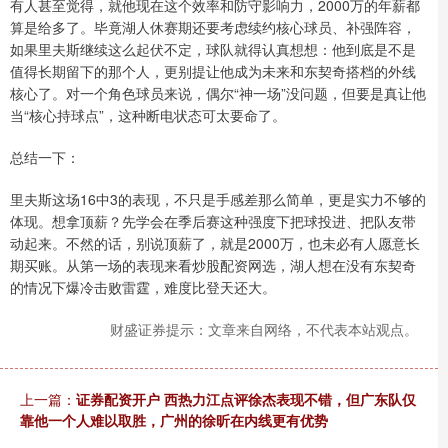
有人甚至觉得，就他现在这个效率和防守影响力，2000万的年薪都
算是给多了。毕竟湖人休赛期还要考虑续约核心球员、补强阵容，
如果里夫斯继续这么起伏不定，球队就得认真想想：他到底是不是
值得长期留下的那个人，更别提让他成为未来和东契奇搭档的外线
核心了。对一个角色球员来说，偶尔“神一场”没问题，但要是真让他
当“核心持球点”，这种断电状态可太要命了。
总结一下：
里夫斯这场16中3的表现，不只是手感差那么简单，更是实力不够的
体现。想拿顶薪？先学会在季后赛这种强度下把球投进、把队友带
动起来。不然的话，别说顶薪了，就是2000万，也未必有人愿意长
期买账。从第一场的表现来看炒股配资网选，湖人想在没有东契奇
的情况下爆冷击败雷霆，难度比登天还大。
财盛证券提示：文章来自网络，不代表本站观点。
上一篇：
证券配资开户 西热力江点评徐杰表现不错，但广东队仅
靠他一个人难以取胜，广州的徐昕在内线更有优势