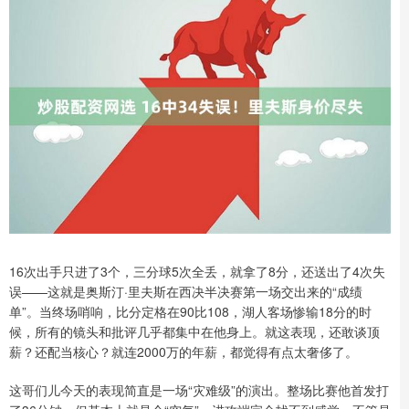
16次出手只进了3个，三分球5次全丢，就拿了8分，还送出了4次失
误——这就是奥斯汀·里夫斯在西决半决赛第一场交出来的“成绩
单”。当终场哨响，比分定格在90比108，湖人客场惨输18分的时
候，所有的镜头和批评几乎都集中在他身上。就这表现，还敢谈顶
薪？还配当核心？就连2000万的年薪，都觉得有点太奢侈了。
这哥们儿今天的表现简直是一场“灾难级”的演出。整场比赛他首发打