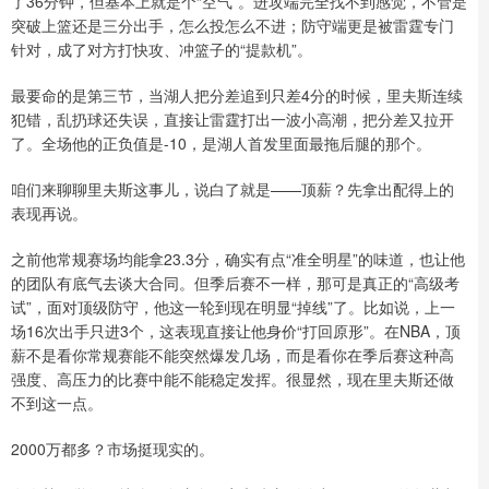
了36分钟，但基本上就是个“空气”。进攻端完全找不到感觉，不管是
突破上篮还是三分出手，怎么投怎么不进；防守端更是被雷霆专门
针对，成了对方打快攻、冲篮子的“提款机”。
最要命的是第三节，当湖人把分差追到只差4分的时候，里夫斯连续
犯错，乱扔球还失误，直接让雷霆打出一波小高潮，把分差又拉开
了。全场他的正负值是-10，是湖人首发里面最拖后腿的那个。
咱们来聊聊里夫斯这事儿，说白了就是——顶薪？先拿出配得上的
表现再说。
之前他常规赛场均能拿23.3分，确实有点“准全明星”的味道，也让他
的团队有底气去谈大合同。但季后赛不一样，那可是真正的“高级考
试”，面对顶级防守，他这一轮到现在明显“掉线”了。比如说，上一
场16次出手只进3个，这表现直接让他身价“打回原形”。在NBA，顶
薪不是看你常规赛能不能突然爆发几场，而是看你在季后赛这种高
强度、高压力的比赛中能不能稳定发挥。很显然，现在里夫斯还做
不到这一点。
2000万都多？市场挺现实的。