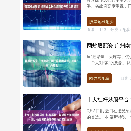
委、省政府高度重视，已
股票短线配资
查看：
142
分类：
配资
当“控增量、去库存、优
一个人对“家”的想象。从
网炒股配资
日期：
6月3日讯 近日在接受
的首选。 本·福斯特说：