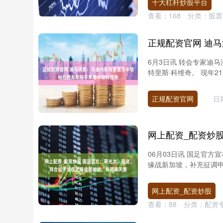
十大杠杆炒股平台
查看：
168
分类：
股票
6月3日讯 转会专家迪
特里斯·科维奇。 现年2
正规配资官网
日期
06月03日讯 国足官
缘战新加坡，补充征调申花
网上配资_配资炒股
查看：
88
分类：
配资