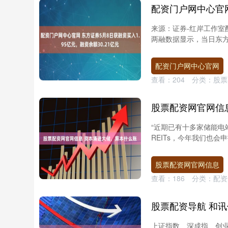
来源：证券-红岸工作室配
两融数据显示，当日东方证
配资门户网中心官网
查看：
204
分类：
股票
股票配资网官网信
“近期已有十多家储能
REITs，今年我们也会
股票配资网官网信息
查看：
186
分类：
配资
股票配资导航 和
上证指数、深成指、创