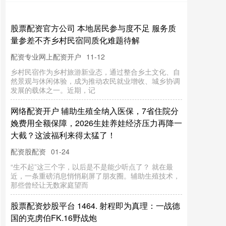
股票配资炒股平台 金价盘中突破3600美元，刷
新历史新高，中国资产逆势上涨
股票配资门户导航查询
09-08
记者丨吴斌 特约记者庞华玮股票配资炒股平台 编辑丨
包芳鸣 姜诗蔷 刘雪莹 在连续数月窄幅震荡之后，国际
金价再破纪录！此外