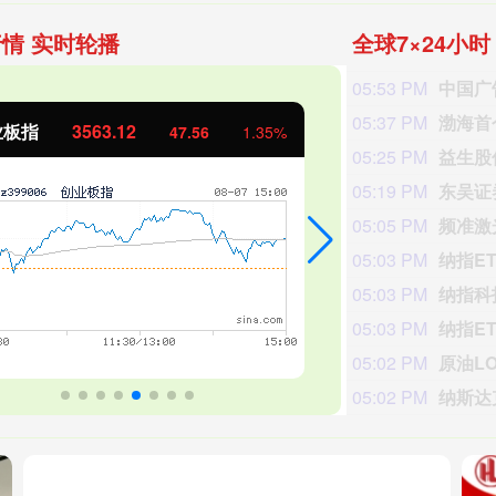
情 实时轮播
全球7×24小
05:53 PM
05:37 PM
业板指
3563.12
基金指数
47.56
1.35%
05:25 PM
05:19 PM
东吴证
05:05 PM
频准激
05:03 PM
纳指E
05:03 PM
纳指科
05:03 PM
纳指E
05:02 PM
原油L
05:02 PM
纳斯达