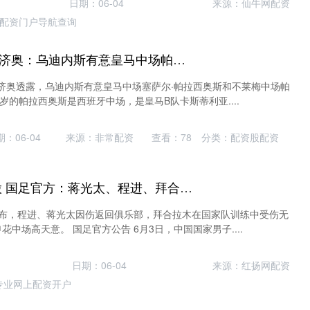
日期：06-04
来源：仙牛网配资
配资门户导航查询
正规配资官网 迪马济奥：乌迪内斯有意皇马中场帕拉西奥斯和不莱梅中场科维奇
马济奥透露，乌迪内斯有意皇马中场塞萨尔·帕拉西奥斯和不莱梅中场帕
1岁的帕拉西奥斯是西班牙中场，是皇马B队卡斯蒂利亚....
：06-04
来源：非常配资
查看：
78
分类：
配资股配资
网上配资_配资炒股 国足官方：蒋光太、程进、拜合拉木受伤无缘战新加坡，补招高天意
方宣布，程进、蒋光太因伤返回俱乐部，拜合拉木在国家队训练中受伤无
中场高天意。 国足官方公告 6月3日，中国国家男子....
日期：06-04
来源：红扬网配资
专业网上配资开户