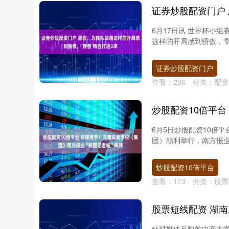
6月17日讯 世界杯小组
这样的开局感到骄傲，‘野
证券炒股配资门户
查看：
206
分类：
配资
6月5日炒股配资10倍
团）顺利举行，南方报业
炒股配资10倍平台
查看：
173
分类：
股票
股票短线配资 湖
针对媒体反映的中南大