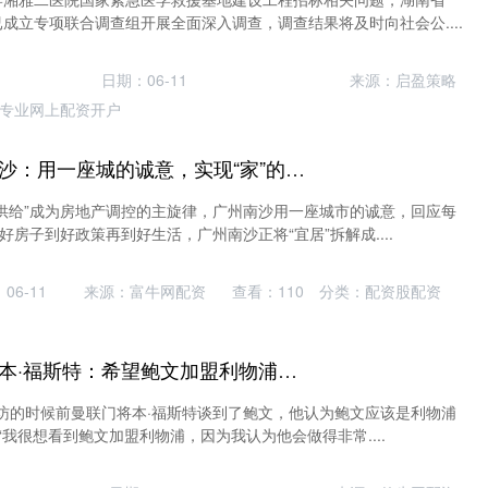
成立专项联合调查组开展全面深入调查，调查结果将及时向社会公....
日期：06-11
来源：启盈策略
专业网上配资开户
网炒股配资 广州南沙：用一座城的诚意，实现“家”的想象
供给”成为房地产调控的主旋律，广州南沙用一座城市的诚意，回应每
好房子到好政策再到好生活，广州南沙正将“宜居”拆解成....
06-11
来源：富牛网配资
查看：
110
分类：
配资股配资
十大杠杆炒股平台 本·福斯特：希望鲍文加盟利物浦，他在英超单赛季能为红军进15球
采访的时候前曼联门将本·福斯特谈到了鲍文，他认为鲍文应该是利物浦
“我很想看到鲍文加盟利物浦，因为我认为他会做得非常....