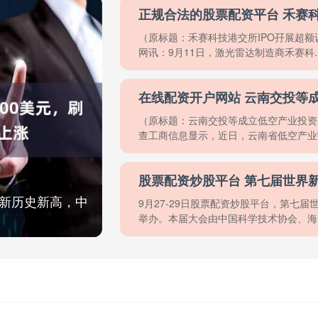
（原标题：禾赛科技港交所IPO孖展超额
网讯：9月11日，激光雷达制造商禾赛科...
在线配资开户网站 云南交投等
（原标题：云南交投等成立低空产业投资
查工商信息显示，近日，云南省低空产业投资
刷新历史新高，中
9月27-29日股票配资炒股平台，第七届
举办。本届大会由中国科学技术协会、海..