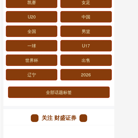
凯赛
女足
U20
中国
全国
男篮
一球
U17
世界杯
出售
辽宁
2026
全部话题标签
关注 财盛证券