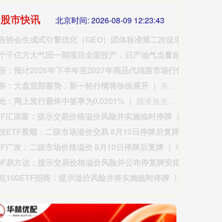
时 股市快讯
北京时间:
2026-08-09 12:23:45
中国广告协会生成式引擎优化（GEO）团体标准第二次征求意见会议在北京召开
8月6
渤海首个千亿方大气田一期项目全面投产，日产油气当量超5200吨
澎湃新
7242.10
国债指数
229
12.30
0.17%
益生股份：预计2026年下半年至2027年商品代鸡苗市场行情较好
益生股
券：大盘底部蓄势，新一轮行情将徐徐展开
东吴证券研报表示，在经历了7月的风格调整后，短期A股风格的再平衡，本质上是内生交易拥挤与外围市场联动共同驱动的资金面修正，而非产业趋势证伪，再从市场波动、股价位置、拥挤度、融资四个维度观察当前市场的状态。当前市场已经进入降波筑底的阶段，而接下来8月的业绩期将是关键的变奏点，AI主线有望再度走强。此外，其他景气线索也值得关注：创新药/CXO，业绩、政策等多因素共振，景气持续上修；电力设备，电网、电源等环节具备出海优势；有色金属，降息预期再度升温，金、铜价格修复。
光：网上发行最终中签率为0.0201%
频准激光8月9日公告，回拨机制启动后，网上发行最终中签率为0.0201%。
TF汇添富：提示交易价格溢价风险并实施临时停牌
纳指ETF
技ETF景顺：二级市场溢价交易 8月10日停牌后复牌
纳指科技
TF广发：二级市场价格溢价 8月10日停牌后复牌
纳指ETF广发公告称，近期该基金二级市场交易价格明显高于基金份额参考净值，出现较大幅度溢价，8月7日收盘价为1.687元，收盘时基金份额参考净值为1.4891元。为保护投资者利益，基金于8月10日开市起停牌，10:30起复牌，停牌期间赎回业务照常办理。若8月10日溢价幅度未有效回落，基金有权采取进一步停牌措施。目前基金运作正常，无应披露未披露重大信息。
OF易方达：提示交易价格溢价风险并公布停复牌安排
原油LO
克100ETF招商：提示溢价风险并将实施临时停牌
纳斯达克1