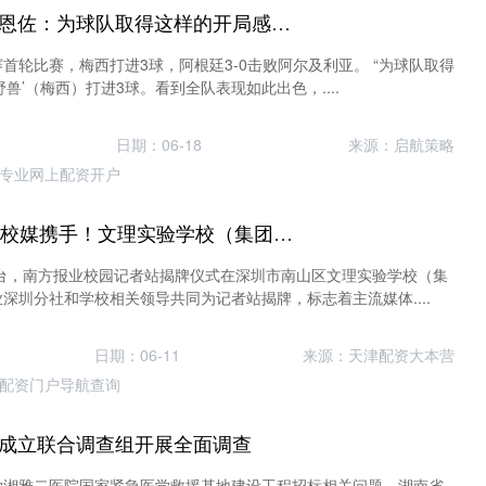
证券炒股配资门户 恩佐：为球队取得这样的开局感到骄傲，‘野兽’梅西打进3球
赛首轮比赛，梅西打进3球，阿根廷3-0击败阿尔及利亚。 “为球队取得
兽’（梅西）打进3球。看到全队表现如此出色，....
日期：06-18
来源：启航策略
专业网上配资开户
炒股配资10倍平台 校媒携手！文理实验学校（集团）南方报业“校园记者站”揭牌
平台，南方报业校园记者站揭牌仪式在深圳市南山区文理实验学校（集
深圳分社和学校相关领导共同为记者站揭牌，标志着主流媒体....
日期：06-11
来源：天津配资大本营
配资门户导航查询
南成立联合调查组开展全面调查
学湘雅二医院国家紧急医学救援基地建设工程招标相关问题，湖南省