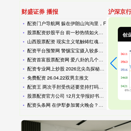
财盛证券 播报
沪深京行
配资门户导航网 躲在伊朗山沟沟里，F
股票配资炒股平台 前一秒热情如火，后一秒冷若冰霜的星座
北证50
1134.24
创
11.37
1.01%
山西股票配资 现实主义笔触铸红魂，绝境巾帼写担当 —— 读《
配资平台预警网 警惕宝宝摄入较多的隐形盐！
配资首富股票配资网 爱八卦的几个星座女：双子、处女、天蝎的社
配资专业网上炒股 2026北尖岛探秘：伶仃洋上的翡翠利刃
免费配资 26.04.22双男主推文
配资王 两次手肘受伤还要坚持打吗？41岁的老詹坚持要打，不轮
股票配资官方公司 12月文学报好书榜，这里有很多人生故事
配资头条网 在伊犁参加篝火晚会？本地人常去这几个地方，氛围感