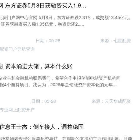
配资门户网中心官网 东方证券5月8日获融资买入1.95亿元，融资余额30.21亿元
资门户网中心官网 5月8日，东方证券跌2.31%，成交额13.45亿元。
券获融资买入额1.95亿元，融资偿还2.....
日期：05-28
来源：七星配资
配资门户导航查询
息 资本涌进大储，算本什么账
电站业主和金融机构联系我们，希望合作申报储能电站资产机构间
申报4个自持项目。我认为，2026年是储能资产资本化的元年....
日期：05-28
来源：云天华成配资
专业网上配资开户
讯信息王士杰：倒车接人，调整稳固
业板指均表现强劲股票配资导航，前周期的支撑和主力作用明显，目前